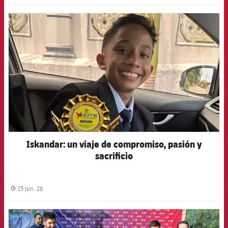
FCB Barcelona badge
Iskandar: un viaje de compromiso, pasión y
sacrificio
15 jun. 26
label.share.clock
FCB Barcelona badge