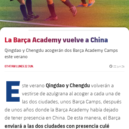
Instalaciones
Preguntas frecuentes
La Barça Academy vuelve a China
Qingdao y Chengdu acogerán dos Barça Academy Camps
este verano
Fecha de pu
07:47AM LUNES 22 JUN.
22 jun 26
E
Qingdao y Chengdu
ste verano
volverán a
vestirse de azulgrana al acoger a cada una de
las dos ciudades, unos Barça Camps, después
de unos años donde la Barça Academy había dejado
de tener presencia en China. De esta manera, el Barça
enviará a las dos ciudades con presencia culé