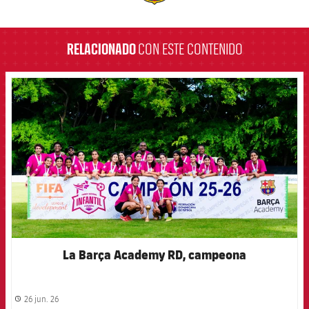
label.aria.barcelona
RELACIONADO
CON ESTE CONTENIDO
FCB Barcelona badge
La Barça Academy RD, campeona
26 jun. 26
label.share.clock