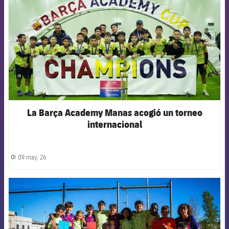
La Barça Academy Manas acogió un torneo
internacional
09 may. 26
label.share.clock
FCB Barcelona badge