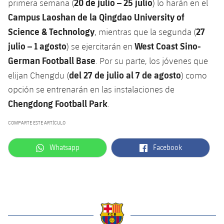
20 de julio – 25 julio
primera semana (
) lo harán en el
Campus Laoshan de la Qingdao University of
Science & Technology
27
, mientras que la segunda (
julio – 1 agosto
West Coast Sino-
) se ejercitarán en
German Football Base
. Por su parte, los jóvenes que
del 27 de julio al 7 de agosto
elijan Chengdu (
) como
opción se entrenarán en las instalaciones de
Chengdong Football Park
.
COMPARTE ESTE ARTÍCULO
label.aria.whatsapp
label.aria.facebook
Whatsapp
Facebook