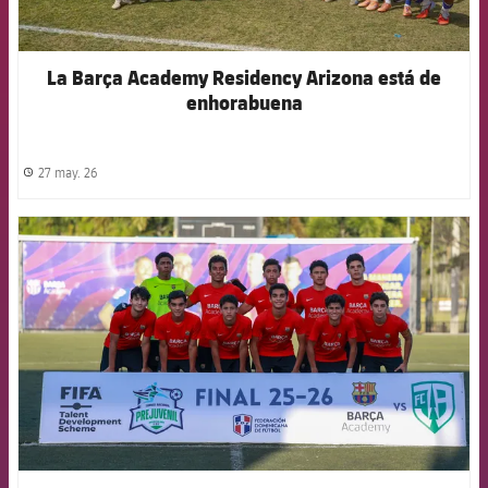
La Barça Academy Residency Arizona está de
enhorabuena
27 may. 26
label.share.clock
FCB Barcelona badge