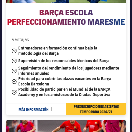
BARÇA ESCOLA
PERFECCIONAMIENTO MARESME
Ventajas
Entrenadores en formación continua bajo la
#tick
metodología del Barça
#tick
Supervisión de los responsables técnicos del Barça
Seguimiento del rendimiento de los jugadores mediante
#tick
informes anuales
Prioridad para cubrir las plazas vacantes en la Barça
#tick
Escola Barcelona
Posibilidad de participar en el Mundial de la BARÇA
#tick
Academy y en los amistosos de la Ciudad Deportiva
PREINSCRIPCIONES ABIERTAS
MÁS INFORMACIÓN
MÁS
TEMPORADA 2026/27