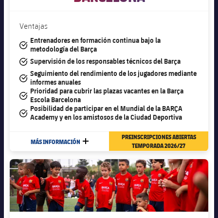
Ventajas
Entrenadores en formación continua bajo la
#tick
metodología del Barça
#tick
Supervisión de los responsables técnicos del Barça
Seguimiento del rendimiento de los jugadores mediante
#tick
informes anuales
Prioridad para cubrir las plazas vacantes en la Barça
#tick
Escola Barcelona
Posibilidad de participar en el Mundial de la BARÇA
#tick
Academy y en los amistosos de la Ciudad Deportiva
PREINSCRIPCIONES ABIERTAS
MÁS INFORMACIÓN
MÁS
TEMPORADA 2026/27