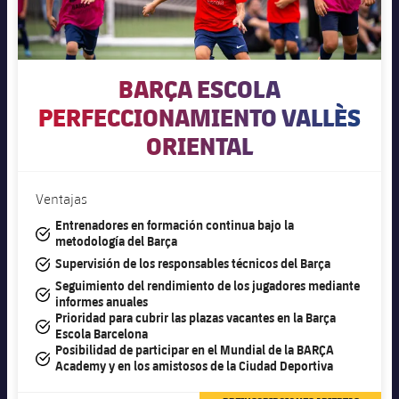
BARÇA ESCOLA
PERFECCIONAMIENTO VALLÈS
ORIENTAL
Ventajas
Entrenadores en formación continua bajo la
#tick
metodología del Barça
#tick
Supervisión de los responsables técnicos del Barça
Seguimiento del rendimiento de los jugadores mediante
#tick
informes anuales
Prioridad para cubrir las plazas vacantes en la Barça
#tick
Escola Barcelona
Posibilidad de participar en el Mundial de la BARÇA
#tick
Academy y en los amistosos de la Ciudad Deportiva