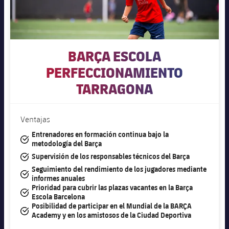
BARÇA ESCOLA
PERFECCIONAMIENTO
TARRAGONA
Ventajas
Entrenadores en formación continua bajo la
#tick
metodología del Barça
#tick
Supervisión de los responsables técnicos del Barça
Seguimiento del rendimiento de los jugadores mediante
#tick
informes anuales
Prioridad para cubrir las plazas vacantes en la Barça
#tick
Escola Barcelona
Posibilidad de participar en el Mundial de la BARÇA
#tick
Academy y en los amistosos de la Ciudad Deportiva