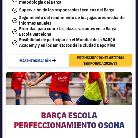
metodología del Barça
#tick
Supervisión de los responsables técnicos del Barça
Seguimiento del rendimiento de los jugadores mediante
#tick
informes anuales
Prioridad para cubrir las plazas vacantes en la Barça
#tick
Escola Barcelona
Posibilidad de participar en el Mundial de la BARÇA
#tick
Academy y en los amistosos de la Ciudad Deportiva
PREINSCRIPCIONES ABIERTAS
MÁS INFORMACIÓN
MÁS
TEMPORADA 2026/27
BARÇA ESCOLA
PERFECCIONAMIENTO OSONA