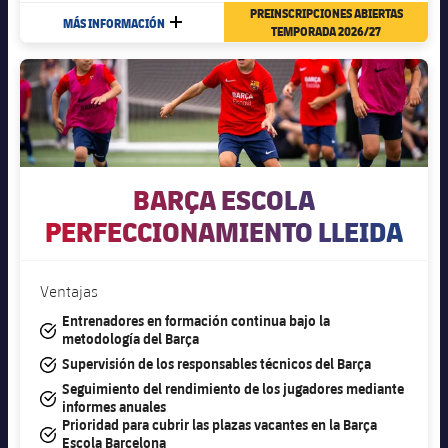
PREINSCRIPCIONES ABIERTAS
MÁS INFORMACIÓN
MÁS
TEMPORADA 2026/27
BARÇA ESCOLA
PERFECCIONAMIENTO LLEIDA
Ventajas
Entrenadores en formación continua bajo la
#tick
metodología del Barça
#tick
Supervisión de los responsables técnicos del Barça
Seguimiento del rendimiento de los jugadores mediante
#tick
informes anuales
Prioridad para cubrir las plazas vacantes en la Barça
#tick
Escola Barcelona