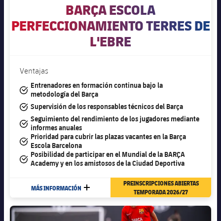
BARÇA ESCOLA
PERFECCIONAMIENTO TERRES DE
L'EBRE
Ventajas
Entrenadores en formación continua bajo la
#tick
metodología del Barça
#tick
Supervisión de los responsables técnicos del Barça
Seguimiento del rendimiento de los jugadores mediante
#tick
informes anuales
Prioridad para cubrir las plazas vacantes en la Barça
#tick
Escola Barcelona
Posibilidad de participar en el Mundial de la BARÇA
#tick
Academy y en los amistosos de la Ciudad Deportiva
PREINSCRIPCIONES ABIERTAS
MÁS INFORMACIÓN
MÁS
TEMPORADA 2026/27