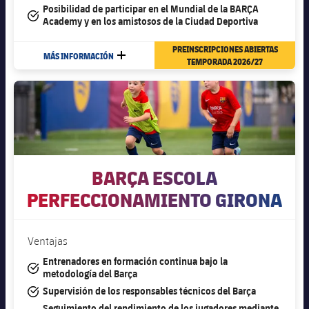
Posibilidad de participar en el Mundial de la BARÇA
#tick
Academy y en los amistosos de la Ciudad Deportiva
PREINSCRIPCIONES ABIERTAS
MÁS INFORMACIÓN
MÁS
TEMPORADA 2026/27
BARÇA ESCOLA
PERFECCIONAMIENTO GIRONA
Ventajas
Entrenadores en formación continua bajo la
#tick
metodología del Barça
#tick
Supervisión de los responsables técnicos del Barça
Seguimiento del rendimiento de los jugadores mediante