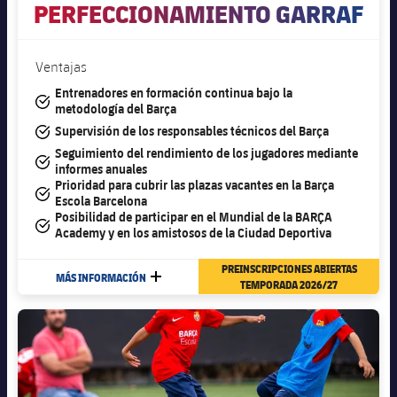
PERFECCIONAMIENTO GARRAF
Ventajas
Entrenadores en formación continua bajo la
#tick
metodología del Barça
#tick
Supervisión de los responsables técnicos del Barça
Seguimiento del rendimiento de los jugadores mediante
#tick
informes anuales
Prioridad para cubrir las plazas vacantes en la Barça
#tick
Escola Barcelona
Posibilidad de participar en el Mundial de la BARÇA
#tick
Academy y en los amistosos de la Ciudad Deportiva
PREINSCRIPCIONES ABIERTAS
MÁS INFORMACIÓN
MÁS
TEMPORADA 2026/27