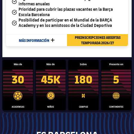
#tick
informes anuales
Prioridad para cubrir las plazas vacantes en la Barça
#tick
Escola Barcelona
Posibilidad de participar en el Mundial de la BARÇA
#tick
Academy y en los amistosos de la Ciudad Deportiva
PREINSCRIPCIONES ABIERTAS
MÁS INFORMACIÓN
MÁS
TEMPORADA 2026/27
Más de
Más de
Sobre
Presente en
30
45K
180
5
label.aria.football
label.aria.player
label.aria.pitch
label.ari
ACADEMIAS
NIÑOS
CAMPUS
CONTINENTES