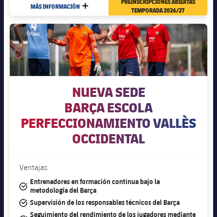
PREINSCRIPCIONES ABIERTAS
MÁS INFORMACIÓN
MÁS
TEMPORADA 2026/27
NUEVA SEDE
BARÇA ESCOLA
PERFECCIONAMIENTO VALLÈS
OCCIDENTAL
Ventajas
Entrenadores en formación continua bajo la
#tick
metodología del Barça
#tick
Supervisión de los responsables técnicos del Barça
Seguimiento del rendimiento de los jugadores mediante