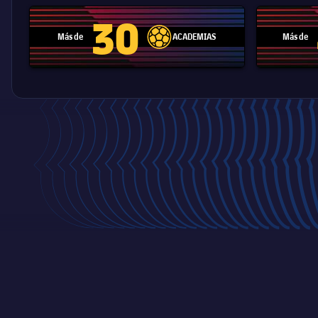
30
Más de
ACADEMIAS
Más de
label.aria.football