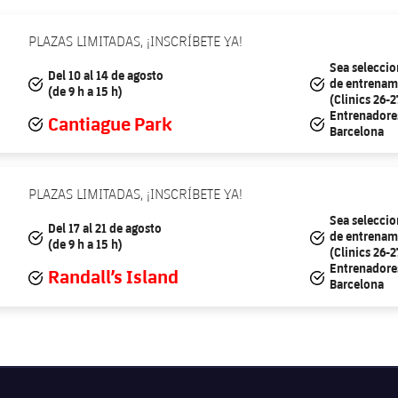
PLAZAS LIMITADAS, ¡INSCRÍBETE YA!
Sea seleccio
Del 10 al 14 de agosto
#tick
#tick
de entrenam
(de 9 h a 15 h)
(Clinics 26-2
Entrenadores
Cantiague Park
#tick
#tick
Barcelona
PLAZAS LIMITADAS, ¡INSCRÍBETE YA!
Sea seleccio
Del 17 al 21 de agosto
#tick
#tick
de entrenam
(de 9 h a 15 h)
(Clinics 26-2
Entrenadores
Randall’s Island
#tick
#tick
Barcelona