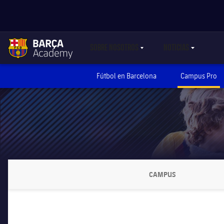
SOBRE NOSOTROS
NOTICIAS
LABEL.SHARE.CARETDOWN
LABEL.SHARE.C
label.aria.academylogo
Fútbol en Barcelona
Campus Pro
CAMPUS
LABEL.ARIA.CHEVR