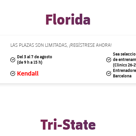
Florida
LAS PLAZAS SON LIMITADAS, ¡REGÍSTRESE AHORA!
Sea selecci
Del 3 al 7 de agosto
#tick
#tick
de entrenam
(de 9 h a 15 h)
(Clinics 26-2
Entrenadore
Kendall
#tick
#tick
Barcelona
Tri-State