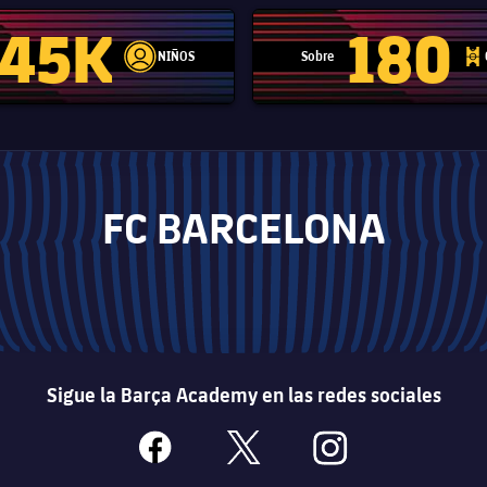
45K
180
NIÑOS
Sobre
label.aria.player
label.aria.
FC BARCELONA
Sigue la Barça Academy en las redes sociales
facebook
x
instagram