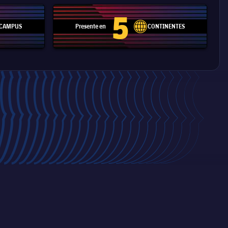
5
CAMPUS
Presente en
CONTINENTES
pitch
label.aria.network