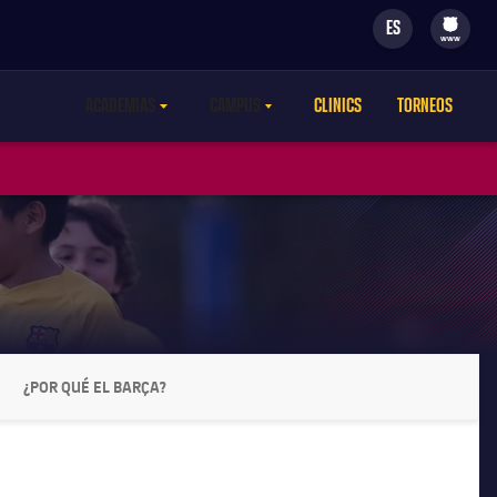
ES
filled-badge
www
ACADEMIAS
CAMPUS
CLINICS
TORNEOS
LABEL.ARIA.CARETDOWN
LABEL.ARIA.CARETDOWN
¿POR QUÉ EL BARÇA?
LABEL.ARIA.CHEVRONRIGHT