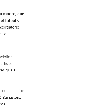
su madre, que
el fútbol
y
ecordatorio
liar.
ciplina
artidos,
res que el
 de ellos fue
FC Barcelona
, ​​
xima