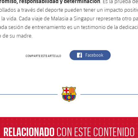
omiso, responsabilidad y determinación
. Es la prueba d
ollados a través del deporte pueden tener un impacto posit
 la vida. Cada viaje de Malasia a Singapur representa otro p
cada sesión de entrenamiento es un testimonio de la dedicac
 de su madre.
label.aria.facebook
Facebook
COMPARTE ESTE ARTÍCULO
a
RELACIONADO
CON ESTE CONTENIDO