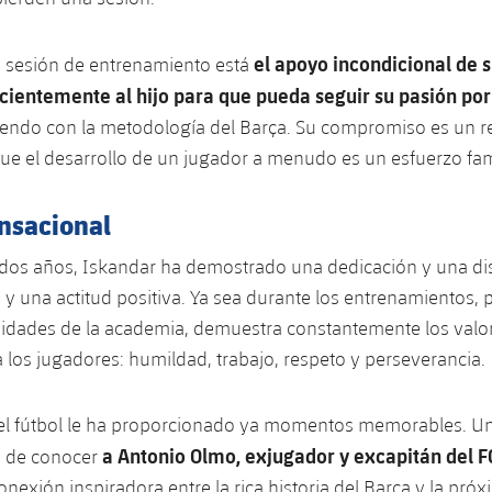
el apoyo incondicional de 
a sesión de entrenamiento está
entemente al hijo para que pueda seguir su pasión por 
iendo con la metodología del Barça. Su compromiso es un r
e el desarrollo de un jugador a menudo es un esfuerzo fami
ensacional
dos años, Iskandar ha demostrado una dedicación y una dis
 y una actitud positiva. Ya sea durante los entrenamientos, p
vidades de la academia, demuestra constantemente los valo
a los jugadores: humildad, trabajo, respeto y perseverancia.
el fútbol le ha proporcionado ya momentos memorables. Uno
a Antonio Olmo, exjugador y excapitán del 
d de conocer
nexión inspiradora entre la rica historia del Barça y la pró