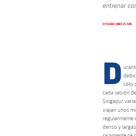
entrenar co
07:51AM LUNES 15 JUN.
D
urant
dedic
sólo 
cada sesión de
Singapur vari
viajan unos mi
regularmente m
denso y largas
raramente se p