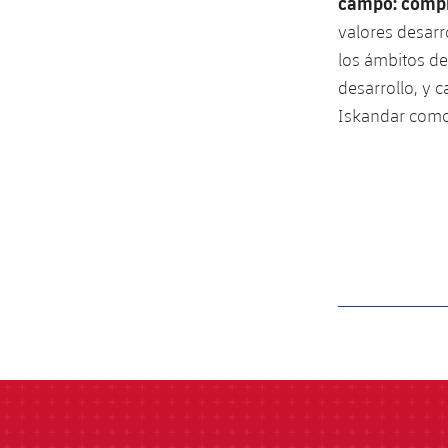
campo: compr
valores desarr
los ámbitos de
desarrollo, y 
Iskandar como
label.aria.barcelon