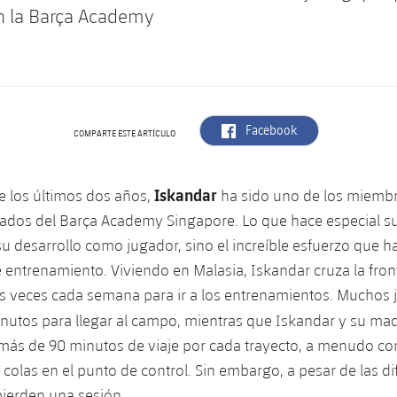
n la Barça Academy
label.aria.facebook
Facebook
COMPARTE ESTE ARTÍCULO
Iskandar
e los últimos dos años,
ha sido uno de los miemb
ados del Barça Academy Singapore. Lo que hace especial su 
su desarrollo como jugador, sino el increíble esfuerzo que h
 entrenamiento. Viviendo en Malasia, Iskandar cruza la fron
as veces cada semana para ir a los entrenamientos. Muchos
nutos para llegar al campo, mientras que Iskandar y su ma
ás de 90 minutos de viaje por cada trayecto, a menudo con
 colas en el punto de control. Sin embargo, a pesar de las di
ierden una sesión.