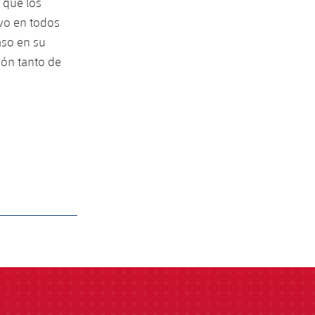
e que los
ivo en todos
aso en su
ión tanto de