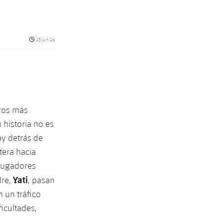
Fecha de publicación
15 jun 26
ros más
historia no es
ay detrás de
tera hacia
 jugadores
Yati
dre,
, pasan
 un tráfico
ficultades,