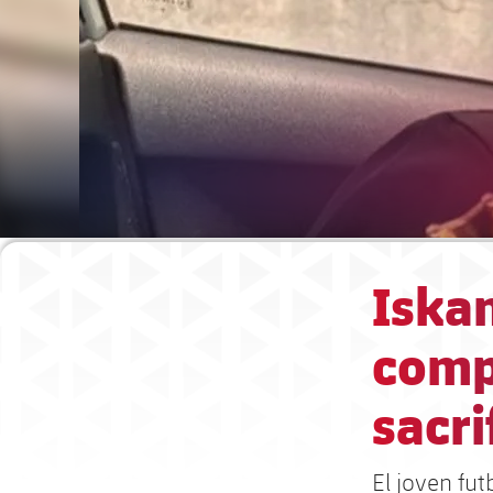
Iskan
comp
sacri
El joven fut