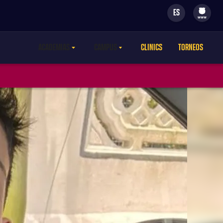
ES
filled-badge
www
ACADEMIAS
CAMPUS
CLINICS
TORNEOS
LABEL.ARIA.CARETDOWN
LABEL.ARIA.CARETDOWN