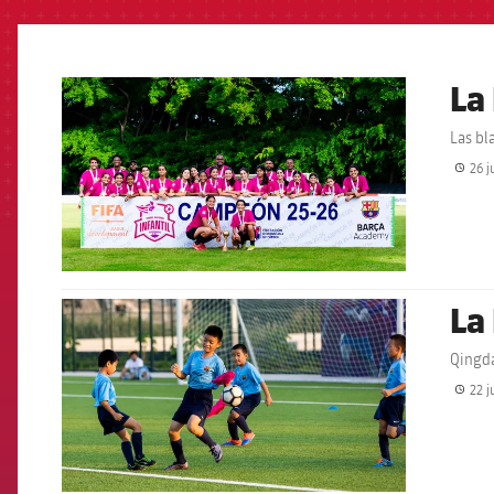
La
FCB Barcelona badge
Las bl
26 j
La
FCB Barcelona badge
Qingd
22 j