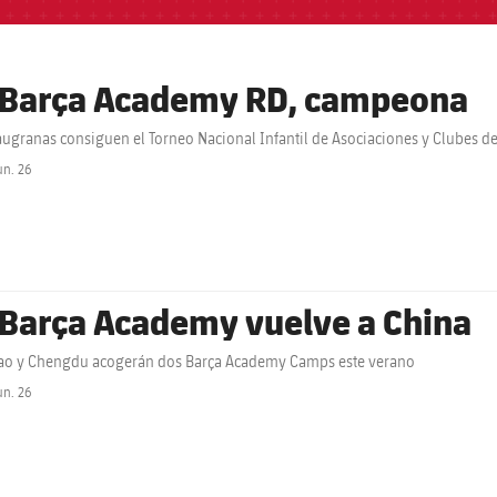
 Barça Academy RD, campeona
augranas consiguen el Torneo Nacional Infantil de Asociaciones y Clubes d
un. 26
label.share.clock
 Barça Academy vuelve a China
ao y Chengdu acogerán dos Barça Academy Camps este verano
un. 26
label.share.clock