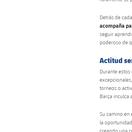
Detrás de cad
acompaña paci
seguir aprend
poderoso de qu
Actitud s
Durante estos 
excepcionales,
torneos o acti
Barça inculca 
Su camino en 
la oportunida
creando una co