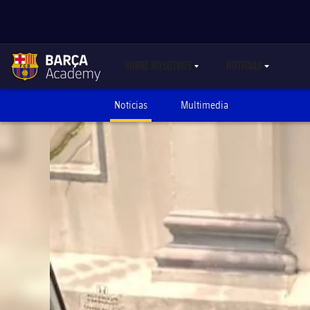
SOBRE NOSOTROS
NOTICIAS
LABEL.SHARE.CARETDOWN
LABEL.SHARE.C
label.aria.academylogo
Noticias
Multimedia