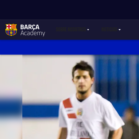
SOBRE NOSOTROS
NOTICIAS
LABEL.SHARE.CARETDOWN
LABEL.SHARE.C
label.aria.academylogo