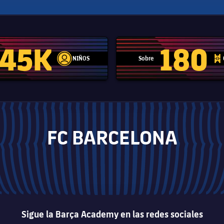
45K
180
NIÑOS
Sobre
label.aria.player
label.aria.
FC BARCELONA
Sigue la Barça Academy en las redes sociales