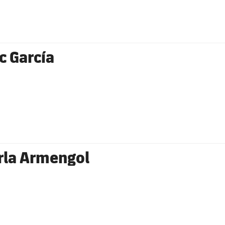
ic García
rla Armengol