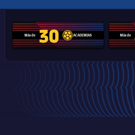
30
Más de
ACADEMIAS
Más de
label.aria.football