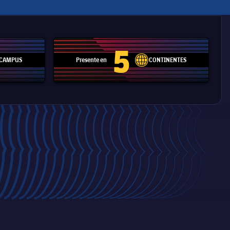
5
CAMPUS
Presente en
CONTINENTES
pitch
label.aria.network