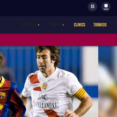
ES
filled-badge
www
ACADEMIAS
CAMPUS
CLINICS
TORNEOS
LABEL.ARIA.CARETDOWN
LABEL.ARIA.CARETDOWN