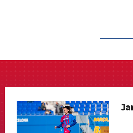
label.aria.barcelon
Ja
FCB Barcelona badge